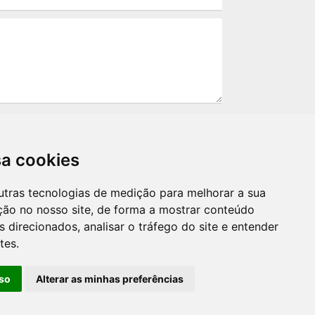
sa cookies
utras tecnologias de medição para melhorar a sua
ção no nosso site, de forma a mostrar conteúdo
ão serão utilizados por terceiros, apenas
 direcionados, analisar o tráfego do site e entender
a LGPD. Ao enviar sua mensagem você
tes.
olítica de privacidade.*
so
Alterar as minhas preferências