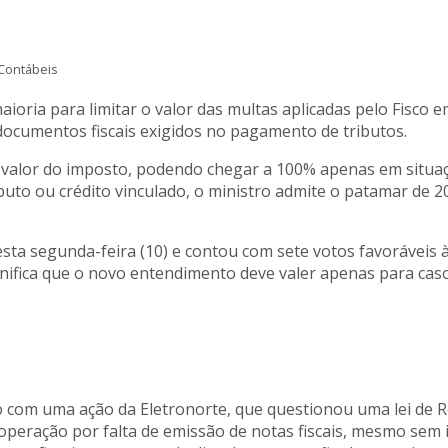
Contábeis
ioria para limitar o valor das multas aplicadas pelo Fisco
documentos fiscais exigidos no pagamento de tributos.
 valor do imposto, podendo chegar a 100% apenas em situa
to ou crédito vinculado, o ministro admite o patamar de 2
nesta segunda-feira (10) e contou com sete votos favoráveis
gnifica que o novo entendimento deve valer apenas para ca
cio com uma ação da Eletronorte, que questionou uma lei d
operação por falta de emissão de notas fiscais, mesmo sem 