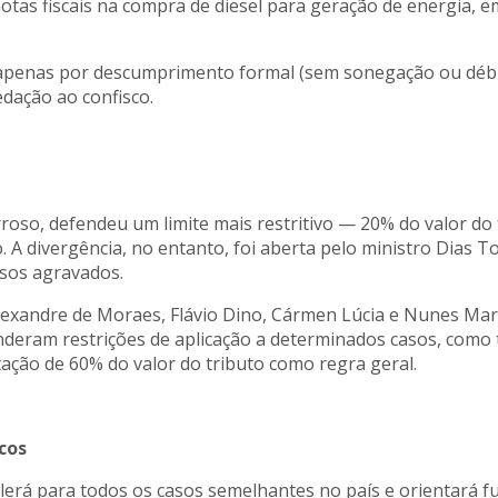
tas fiscais na compra de diesel para geração de energia, em
s apenas por descumprimento formal (sem sonegação ou débit
dação ao confisco.
arroso, defendeu um limite mais restritivo — 20% do valor 
. A divergência, no entanto, foi aberta pelo ministro Dias T
asos agravados.
lexandre de Moraes, Flávio Dino, Cármen Lúcia e Nunes Marqu
eram restrições de aplicação a determinados casos, como t
tação de 60% do valor do tributo como regra geral.
cos
lerá para todos os casos semelhantes no país e orientará fut