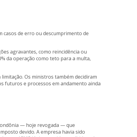
 em casos de erro ou descumprimento de
ções agravantes, como reincidência ou
0% da operação como teto para a multa,
 à limitação. Os ministros também decidiram
sos futuros e processos em andamento ainda
e Rondônia — hoje revogada — que
imposto devido. A empresa havia sido