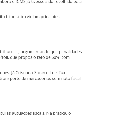
bora o ICMS já tivesse sido recolhido pela
o tributário) violam princípios
do tributo —, argumentando que penalidades
offoli, que propôs o teto de 60%, com
es. Já Cristiano Zanin e Luiz Fux
ransporte de mercadorias sem nota fiscal.
uras autuações fiscais. Na prática, o