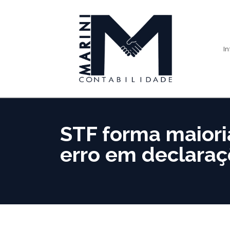
In
STF forma maioria
erro em declaraçõ