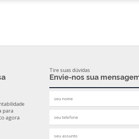
Tire suas dúvidas
sa
Envie-nos sua mensage
ntabilidade
a para
co agora