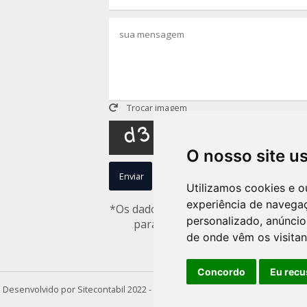
Trocar imagem
O nosso site u
Enviar
Limpar
Utilizamos cookies e o
experiência de navega
*Os dados captados nesse formulário n
personalizado, anúncios
para uso interno de acordo com 
de onde vêm os visitan
concorda com nossa p
Concordo
Eu recu
Desenvolvido por
Sitecontabil
2022 - 2026 | Todos os direitos reservados.