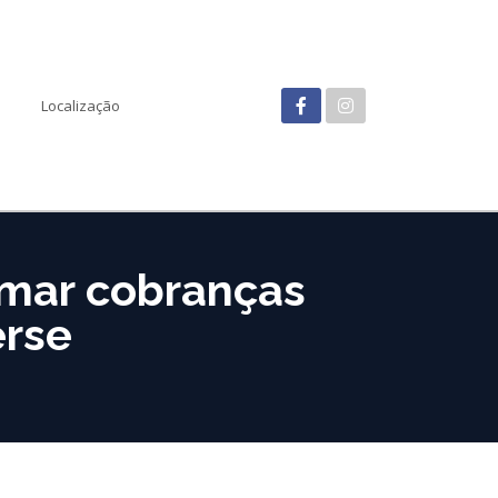
Localização
omar cobranças
erse