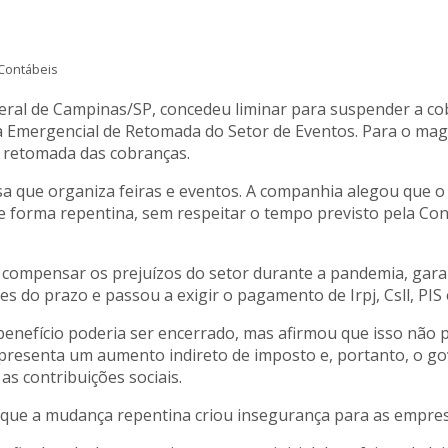
Contábeis
ederal de Campinas/SP, concedeu liminar para suspender a c
a Emergencial de Retomada do Setor de Eventos. Para o magi
a retomada das cobranças.
 que organiza feiras e eventos. A companhia alegou que o a
e forma repentina, sem respeitar o tempo previsto pela Con
 compensar os prejuízos do setor durante a pandemia, garan
s do prazo e passou a exigir o pagamento de Irpj, Csll, PIS e 
 benefício poderia ser encerrado, mas afirmou que isso não p
representa um aumento indireto de imposto e, portanto, o go
as contribuições sociais.
que a mudança repentina criou insegurança para as empres