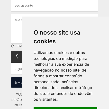
O nosso site usa
cookies
Trocar imagem
Utilizamos cookies e outras
tecnologias de medição para
melhorar a sua experiência de
navegação no nosso site, de
forma a mostrar conteúdo
personalizado, anúncios
Enviar
Limpar
direcionados, analisar o tráfego
do site e entender de onde vêm
*Os dados captados nesse formulário não
serão utilizados por terceiros, apenas para uso
os visitantes.
interno de acordo com a LGPD. Ao enviar sua